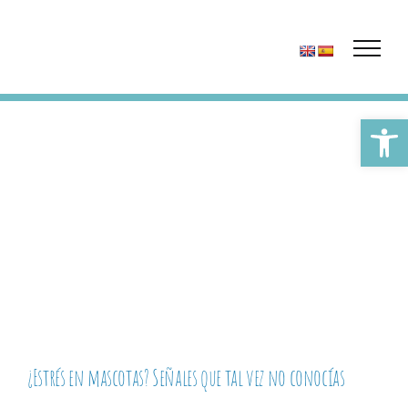
Saltar
al
contenido
Abrir 
¿Estrés en mascotas? Señales que tal vez no conocías