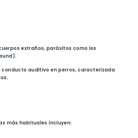
cuerpos extraños, parásitos como los
Hound).
l conducto auditivo en perros, caracterizada
tos.
mas más habituales incluyen: