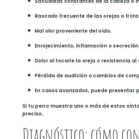
Sacudidas constantes de la cabeza
o i
Rascado frecuente de las orejas
o frota
Mal olor
proveniente del oído.
Enrojecimiento, inflamación o secreción
Dolor al tocarle la oreja
o resistencia al
Pérdida de audición
o cambios de compo
En casos avanzados, puede presentar
p
Si tu perro muestra uno o más de estos sínt
preciso.
Diagnóstico: cómo con